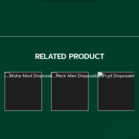
RELATED PRODUCT
ลดแรง! Muha
พอตกัญชา
Fryd
Med
Pack Man
Disposable พอ
Disposable พอ
Disposable
ตกัญชา ใช้แล้ว
ตกัญชา ราคาถูก
ราคาถูก พร้อม
ทิ้ง ราคาถูก ส่ง
ส่งด่วนทั่ว
ทั่วประเทศ
ประเทศ