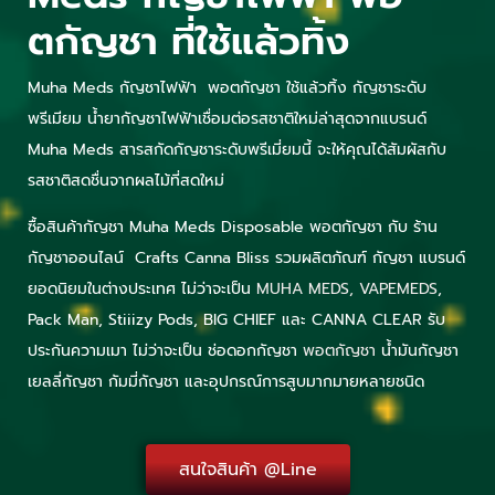
ตกัญชา ที่ใช้แล้วทิ้ง
Muha Meds กัญชาไฟฟ้า พอตกัญชา ใช้แล้วทิ้ง กัญชาระดับ
พรีเมียม น้ำยากัญชาไฟฟ้าเชื่อมต่อรสชาติใหม่ล่าสุดจากแบรนด์
Muha Meds สารสกัดกัญชาระดับพรีเมี่ยมนี้ จะให้คุณได้สัมผัสกับ
รสชาติสดชื่นจากผลไม้ที่สดใหม่
ซื้อสินค้ากัญชา
Muha Meds Disposable
พอตกัญชา กับ ร้าน
กัญชาออนไลน์ C
rafts Canna Bliss
รวมผลิตภัณฑ์ กัญชา แบรนด์
ยอดนิยมในต่างประเทศ ไม่ว่าจะเป็น
MUHA MEDS,
VAPEMEDS
,
Pack Man, Stiiizy Pods, BIG CHIEF และ CANNA CLEAR รับ
ประกันความเมา ไม่ว่าจะเป็น ช่อดอกกัญชา
พอตกัญชา
น้ำมันกัญชา
เยลลี่กัญชา กัมมี่กัญชา และอุปกรณ์การสูบมากมายหลายชนิด
สนใจสินค้า @Line