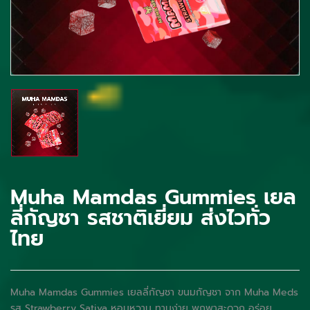
Muha Mamdas Gummies เยล
ลี่กัญชา รสชาติเยี่ยม ส่งไวทั่ว
ไทย
Muha Mamdas Gummies
เยลลี่กัญชา ขนมกัญชา จาก Muha Meds
รส Strawberry Sativa หอมหวาน ทานง่าย พกพาสะดวก อร่อย