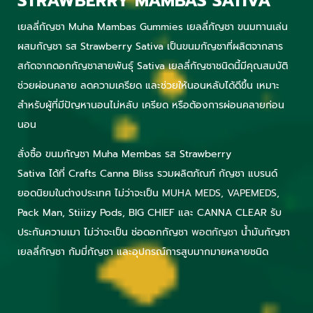
STRAWBERRY MAMBAS
SATIVA
เยลลี่กัญชา Muha Mambas Gummies เยลลี่กัญชา ขนมทานเล่น
ผสมกัญชา รส Strawberry Sativa เป็นขนมกัญชาที่ผลิตจากสาร
สกัดจากดอกกัญชาสายพันธุ์ Sativa เยลลี่กัญชาชนิดนี้มีคุณสมบัติ
ช่วยผ่อนคลาย ลดความเครียด และช่วยให้นอนหลับได้ดีขึ้น เหมาะ
สำหรับผู้ที่มีปัญหานอนไม่หลับ เครียด หรือต้องการผ่อนคลายก่อน
นอน
สั่งซื้อ ขนมกัญชา Muha Membas ร
ส Strawberry
Sativa
ได้ที่
Crafts Canna Bliss
รวมผลิตภัณฑ์ กัญชา แบรนด์
ยอดนิยมในต่างประเทศ ไม่ว่าจะเป็น
MUHA MEDS,
VAPEMEDS
,
Pack Man, Stiiizy Pods, BIG CHIEF และ CANNA CLEAR รับ
ประกันความเมา ไม่ว่าจะเป็น ช่อดอกกัญชา
พอตกัญชา
น้ำมันกัญชา
เยลลี่กัญชา กัมมี่กัญชา และอุปกรณ์การสูบมากมายหลายชนิด