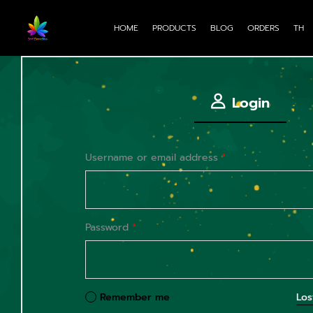
HOME
PRODUCTS
BLOG
ORDERS
TH
Login
Username or email address
*
Password
*
Remember me
Los