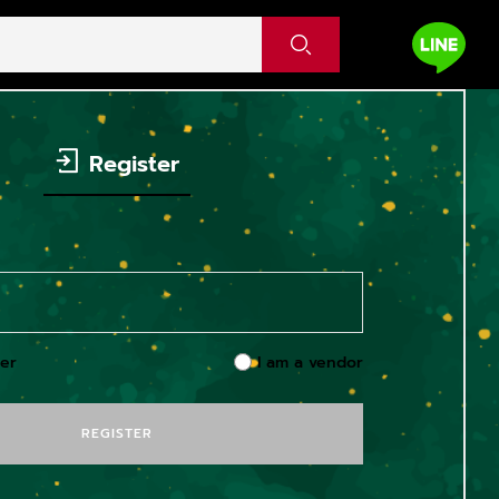
Register
er
I am a vendor