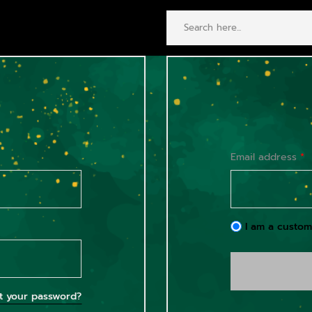
Email address
*
I am a custom
t your password?